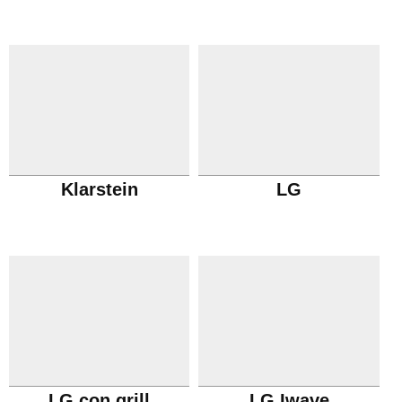
Klarstein
LG
LG con grill
LG Iwave